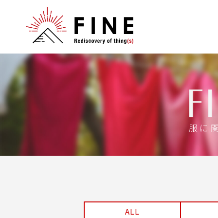
服に
ALL