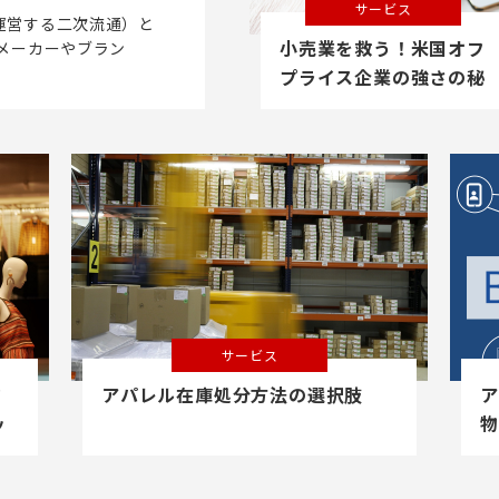
サービス
運営する二次流通）と
小売業を救う！米国オフ
メーカーやブラン
プライス企業の強さの秘
訣
サービス
フ
アパレル在庫処分方法の選択肢
ア
ッ
物