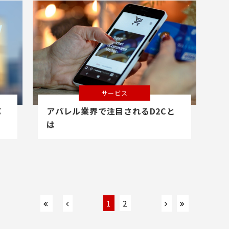
サービス
パ
アパレル業界で注目されるD2Cと
は
1
2