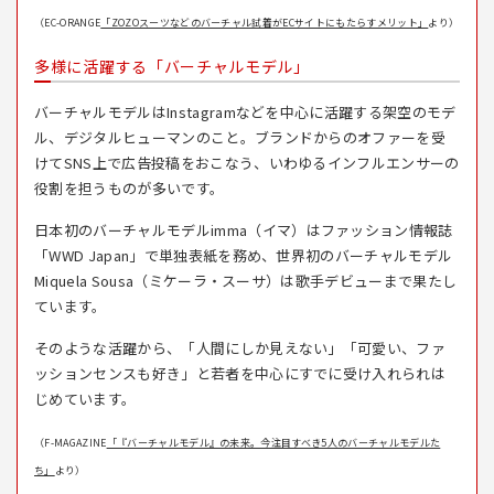
（EC-ORANGE
「ZOZOスーツなどのバーチャル試着がECサイトにもたらすメリット」
より）
多様に活躍する「バーチャルモデル」
バーチャルモデルはInstagramなどを中心に活躍する架空のモデ
ル、デジタルヒューマンのこと。ブランドからのオファーを受
けてSNS上で広告投稿をおこなう、いわゆるインフルエンサーの
役割を担うものが多いです。
日本初のバーチャルモデル
imma（イマ）
はファッション情報誌
「WWD Japan」で単独表紙を務め、世界初のバーチャルモデル
Miquela Sousa（ミケーラ・スーサ）
は歌手デビューまで果たし
ています。
そのような活躍から、「人間にしか見えない」「可愛い、ファ
ッションセンスも好き」と若者を中心にすでに受け入れられは
じめています。
（F-MAGAZINE
「『バーチャルモデル』の未来。今注目すべき5人のバーチャルモデルた
ち」
より）