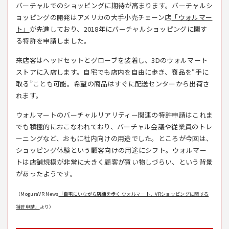
バーチャルでのショッピングに期待が高まります。バーチャルシ
ョッピングの開発はアメリカの大手小売チェーン店
「ウォルマー
ト」
が先進しており、2018年にバーチャルショッピングに関す
る特許を申請しました。
来店客はヘッドセットとグローブを装着し、3Dのウォルマート
ストアに入店します。自宅でも店内を自由に歩き、商品を“手に
取る”ことも可能。希望の商品はすぐに配送センターから出荷さ
れます。
ウォルマートのバーチャルリアリティー関連の特許申請はこれま
でも積極的におこなわれており、バーチャル会議や従業員のトレ
ーニングなど、おもに社内向けの用途でした。ところが今回は、
ショッピング体験という顧客向けの用途にシフト。ウォルマー
トは店舗規模が非常に大きく顧客が買い物しづらい、という背景
があったようです。
（MoguraVR News
「自宅にいながら店舗を歩く ウォルマート、VRショッピングに関する
特許申請」
より）