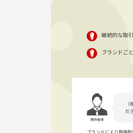
継続的な取
ブランドごと
（
だ
関係者様
ブランドにより販路制