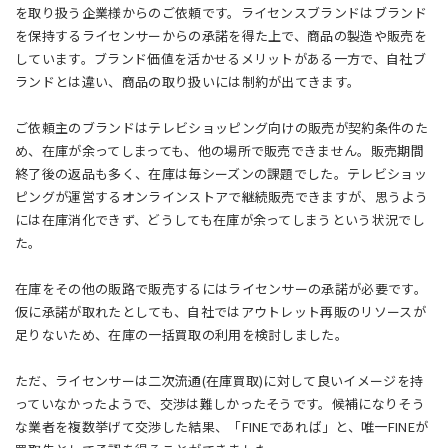
を取り扱う企業様からのご依頼です。ライセンスブランドはブランド
を保持するライセンサーからの承諾を得た上で、商品の製造や販売を
しています。ブランド価値を活かせるメリットがある一方で、自社ブ
ランドとは違い、商品の取り扱いには制約が出てきます。
ご依頼主のブランドはテレビショッピング向けの販売が契約条件のた
め、在庫が余ってしまっても、他の場所で販売できません。販売期間
終了後の返品も多く、在庫は毎シーズンの課題でした。テレビショッ
ピングが運営するオンラインストアで継続販売できますが、思うよう
には在庫消化できず、どうしても在庫が余ってしまうという状況でし
た。
在庫をその他の販路で販売するにはライセンサーの承諾が必要です。
仮に承諾が取れたとしても、自社ではアウトレット再販のリソースが
足りないため、在庫の一括買取の利用を検討しました。
ただ、ライセンサーは二次流通(在庫買取)に対して良いイメージを持
っていなかったようで、交渉は難しかったそうです。候補になりそう
な業者を複数挙げて交渉した結果、「FINEであれば」と、唯一FINEが