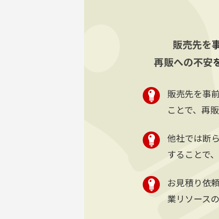
販売先を
再販への不安
販売先を事
ことで、再
他社では断ら
することで
お見積り依
業リソース