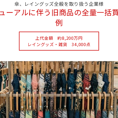
傘、レイングッズ全般を取り扱う企業様
ューアルに伴う旧商品の全量一括
例
上代金額 約8,200万円
レイングッズ・雑貨 34,000点